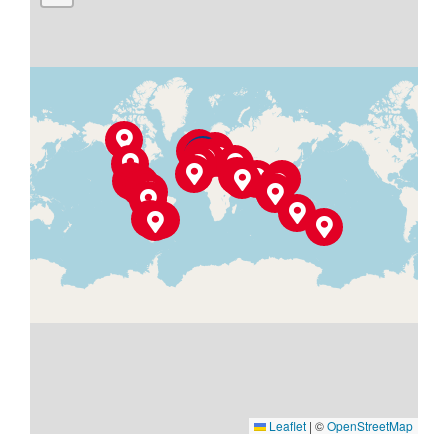
Leaflet
|
©
OpenStreetMap