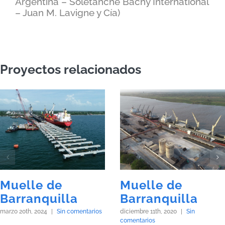
Argentina – Soletanche Bachy International
– Juan M. Lavigne y Cía)
Proyectos relacionados
Muelle de
Muelle de
Barranquilla
Barranquilla
marzo 20th, 2024
|
Sin comentarios
diciembre 11th, 2020
|
Sin
comentarios